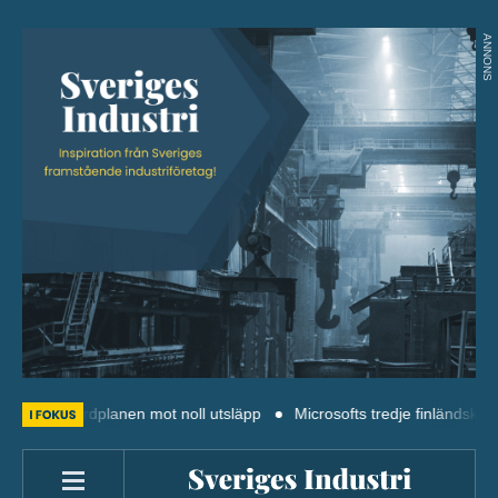
ANNONS
: Färdplanen mot noll utsläpp
Microsofts tredje finländska datacente