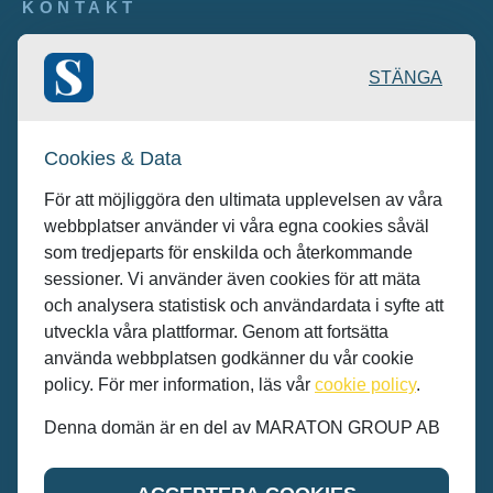
KONTAKT
Publicering: desk@maratongroup.com
STÄNGA
Kunder/Annonsera: se.sales@maratongroup.com
Cookies & Data
Jobba hos oss: work@maratongroup.com
För att möjliggöra den ultimata upplevelsen av våra
webbplatser använder vi våra egna cookies såväl
som tredjeparts för enskilda och återkommande
sessioner. Vi använder även cookies för att mäta
och analysera statistisk och användardata i syfte att
utveckla våra plattformar. Genom att fortsätta
använda webbplatsen godkänner du vår cookie
policy. För mer information, läs vår
cookie policy
.
Denna domän är en del av MARATON GROUP AB
© MARATON GROUP AB 2022