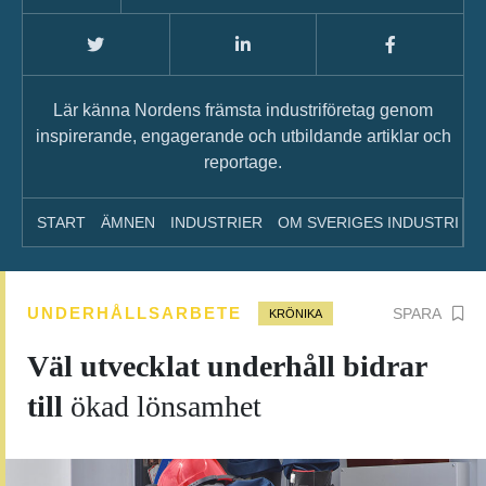
Lär känna Nordens främsta industriföretag genom
inspirerande, engagerande och utbildande artiklar och
reportage.
START
ÄMNEN
INDUSTRIER
OM SVERIGES INDUSTRI
A
UNDERHÅLLSARBETE
SPARA
KRÖNIKA
Väl utvecklat underhåll bidrar
till
ökad lönsamhet