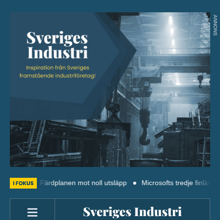
ANNONS
ergi: Färdplanen mot noll utsläpp
Microsofts tredje finländska data