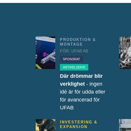
PRODUKTION &
MONTAGE
FÖR:
UFAB AB
SPONSRAT
ARTIKELSERIE
Där drömmar blir
verklighet
- ingen
idé är för udda eller
för avancerad för
UFAB
INVESTERING &
EXPANSION