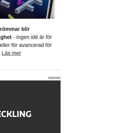
römmar blir
ighet
- ingen idé är för
eller för avancerad för
B
Läs mer
ANNONS