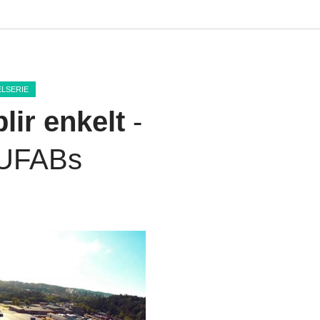
ELSERIE
lir enkelt
-
 UFABs