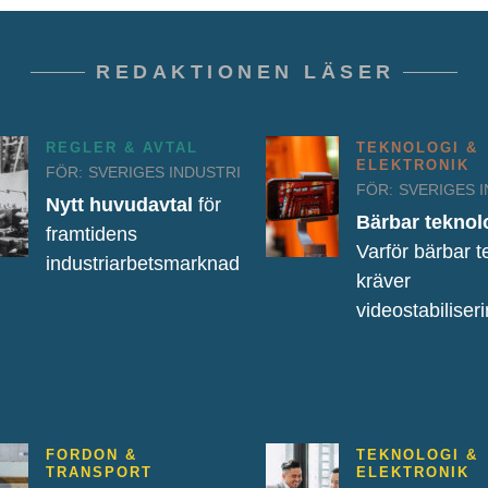
REDAKTIONEN LÄSER
REGLER & AVTAL
TEKNOLOGI &
ELEKTRONIK
FÖR:
SVERIGES INDUSTRI
FÖR:
SVERIGES 
Nytt huvudavtal
för
Bärbar teknol
framtidens
Varför bärbar t
industriarbetsmarknad
kräver
videostabiliser
FORDON &
TEKNOLOGI &
TRANSPORT
ELEKTRONIK