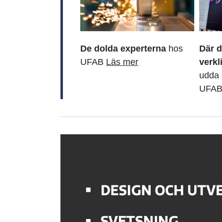
De dolda experterna
hos
Där d
UFAB
Läs mer
verkl
udda 
UFA