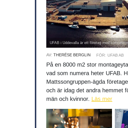
UFAB i Uddevalla är ett företag med kompetens,
AV:
THERÉSE BERGLIN
FÖR:
UFAB AB
På en 8000 m2 stor montageyta i
vad som numera heter UFAB. Hä
Mattssongruppen-ägda företage
och är idag det andra hemmet för
män och kvinnor.
Läs mer