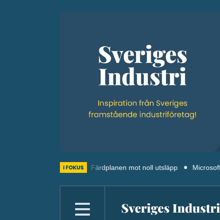
Termisk energi: Färdplanen mot noll utsläpp
Microsofts tredje fi