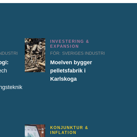
INVESTERING &
EXPANSION
INDUSTRI
FÖR:
SVERIGES INDUSTRI
ogi:
Moelven bygger
ech
pelletsfabrik i
Karlskoga
ingsteknik
KONJUNKTUR &
INFLATION