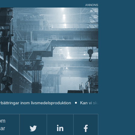
ANNONS
 inom livsmedelsproduktion
Kan vi skapa gröna hem för alla?
N
nom
lar