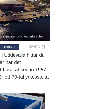
 kapacitet och lång erfarenhet.
SPARA
SPONSRAT
 Uddevalla hittar du
r har det
t huserat sedan 1967
 ett 70-tal yrkesstolta