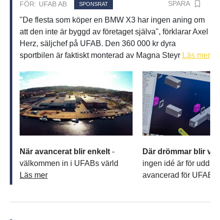
SPARA
FÖR:
UFAB AB
SPONSRAT
"De flesta som köper en BMW X3 har ingen aning om
att den inte är byggd av företaget själva", förklarar Axel
Herz, säljchef på UFAB. Den 360 000 kr dyra
sportbilen är faktiskt monterad av Magna Steyr
Läs mer
När avancerat blir enkelt
-
Där drömmar blir ver
välkommen in i UFABs värld
ingen idé är för udda el
Läs mer
avancerad för UFAB
L