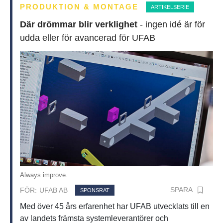
PRODUKTION & MONTAGE
ARTIKELSERIE
Där drömmar blir verklighet
- ingen idé är för
udda eller för avancerad för UFAB
Always improve.
SPARA
FÖR:
UFAB AB
SPONSRAT
Med över 45 års erfarenhet har UFAB utvecklats till en
av landets främsta systemleverantörer och