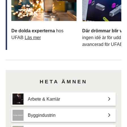
De dolda experterna
hos
Där drömmar blir ver
UFAB
Läs mer
ingen idé är för udda el
avancerad för UFAB
L
HETA ÄMNEN
Arbete & Karriär
Byggindustrin