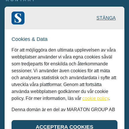
Publicering: desk@maratongroup.com
STÄNGA
Kunder/Annonsera: se.sales@maratongroup.com
Cookies & Data
Jobba hos oss: work@maratongroup.com
För att möjliggöra den ultimata upplevelsen av våra
webbplatser använder vi våra egna cookies såväl
som tredjeparts för enskilda och återkommande
sessioner. Vi använder även cookies för att mäta
och analysera statistisk och användardata i syfte att
utveckla våra plattformar. Genom att fortsätta
använda webbplatsen godkänner du vår cookie
policy. För mer information, läs vår
cookie policy
.
Denna domän är en del av MARATON GROUP AB
© MARATON GROUP AB 2022
ACCEPTERA COOKIES