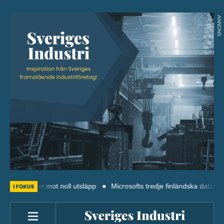
ANNONS
planen mot noll utsläpp
Microsofts tredje finländska datacenter bygg