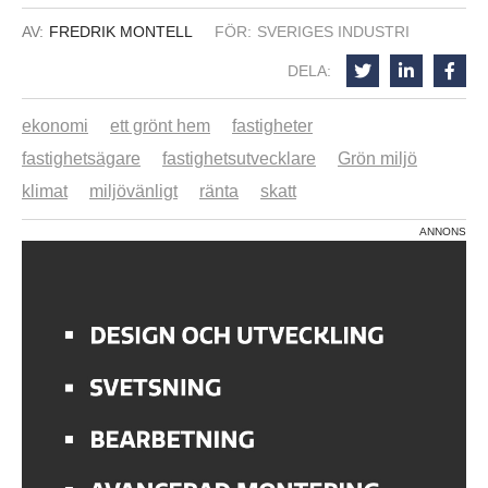
AV:
FREDRIK MONTELL
FÖR:
SVERIGES INDUSTRI
DELA:
ekonomi
ett grönt hem
fastigheter
fastighetsägare
fastighetsutvecklare
Grön miljö
klimat
miljövänligt
ränta
skatt
ANNONS