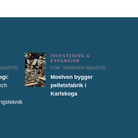
INVESTERING &
EXPANSION
INDUSTRI
FÖR:
SVERIGES INDUSTRI
ogi:
Moelven bygger
ech
pelletsfabrik i
Karlskoga
ingsteknik