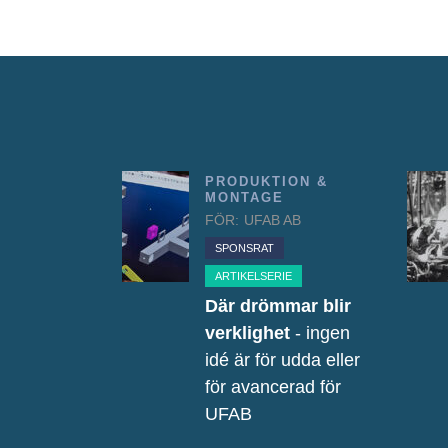
PRODUKTION &
MONTAGE
FÖR:
UFAB AB
SPONSRAT
ARTIKELSERIE
Där drömmar blir
verklighet
- ingen
idé är för udda eller
för avancerad för
UFAB