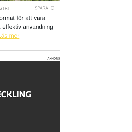
SPARA
STRI
ormat för att vara
 effektiv användning
Läs mer
ANNONS