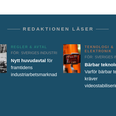
REDAKTIONEN LÄSER
REGLER & AVTAL
TEKNOLOGI &
ELEKTRONIK
FÖR:
SVERIGES INDUSTRI
FÖR:
SVERIGES 
Nytt huvudavtal
för
Bärbar teknol
framtidens
Varför bärbar t
industriarbetsmarknad
kräver
videostabiliser