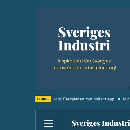
ld.
Termisk energi: Färdplanen mot noll utsläpp
Microsofts tred