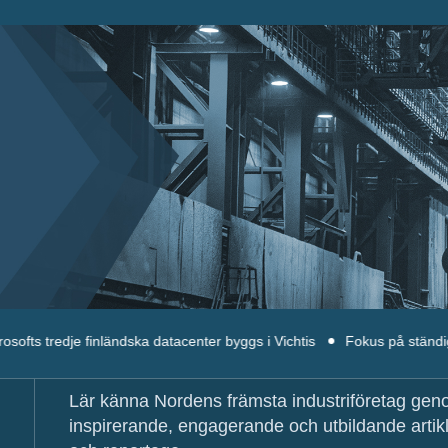
je finländska datacenter byggs i Vichtis
Fokus på ständiga förbättr
Lär känna Nordens främsta industriföretag ge
inspirerande, engagerande och utbildande artik