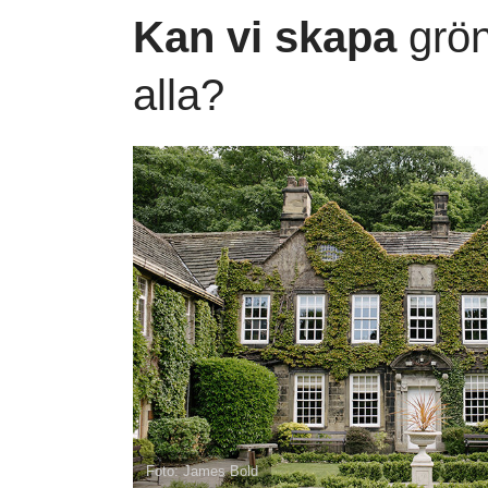
Kan vi skapa
grön
alla?
Foto: James Bold