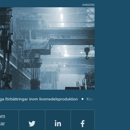
ANNONS
ingar inom livsmedelsproduktion
Kan vi skapa gröna hem för alla?
nom
lar