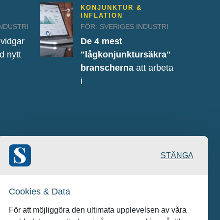
KONJUNKTUR &
INFLATION
INDUSTRI
FÖR:
SVERIGES INDUSTRI
vidgar
De 4 mest
 nytt
"lågkonjunktursäkra"
branscherna
att arbeta
i
STÄNGA
Cookies & Data
För att möjliggöra den ultimata upplevelsen av våra