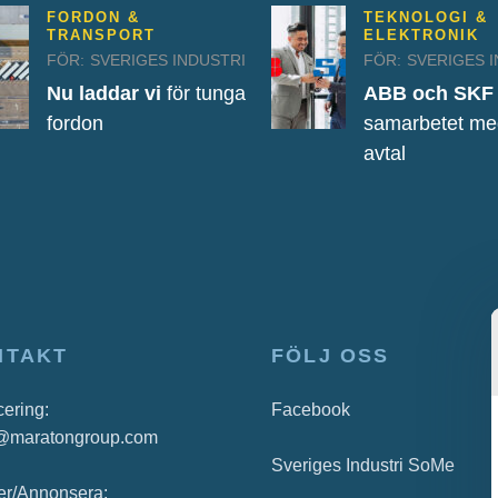
FORDON &
TEKNOLOGI &
TRANSPORT
ELEKTRONIK
FÖR:
SVERIGES INDUSTRI
FÖR:
SVERIGES 
Nu laddar vi
för tunga
ABB och SKF
fordon
samarbetet med
avtal
NTAKT
FÖLJ OSS
cering:
Facebook
@maratongroup.com
Sveriges Industri SoMe
r/Annonsera: