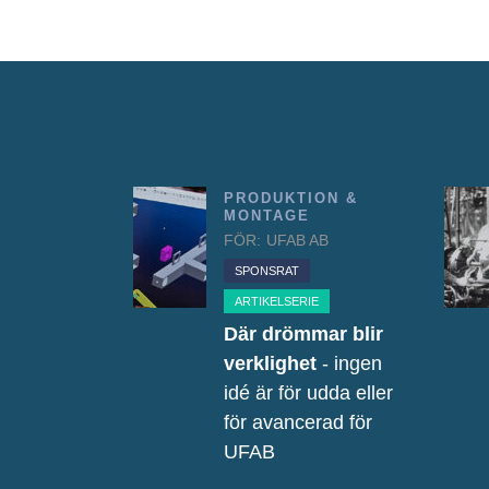
PRODUKTION &
MONTAGE
FÖR:
UFAB AB
SPONSRAT
ARTIKELSERIE
Där drömmar blir
verklighet
- ingen
idé är för udda eller
för avancerad för
UFAB