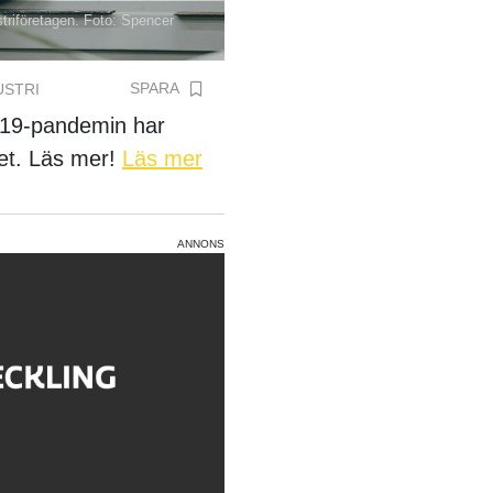
ustriföretagen. Foto: Spencer
SPARA
USTRI
d-19-pandemin har
pet. Läs mer!
Läs mer
ANNONS