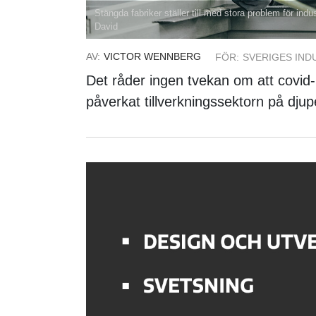
Stängda fabriker ställer till med stora problem för ind
David
AV:
VICTOR WENNBERG
FÖR:
SVERIGES IND
Det råder ingen tvekan om att covi
påverkat tillverkningssektorn på dju