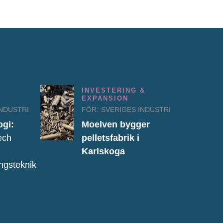
INVESTERING &
EXPANSION
INDUSTRI
FÖR:
SVERIGES INDUSTRI
ogi:
Moelven bygger
ech
pelletsfabrik i
Karlskoga
ingsteknik