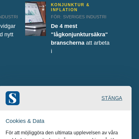
KONJUNKTUR &
INFLATION
INDUSTRI
FÖR:
SVERIGES INDUSTRI
vidgar
De 4 mest
 nytt
"lågkonjunktursäkra"
branscherna
att arbeta
i
STÄNGA
Cookies & Data
För att möjliggöra den ultimata upplevelsen av våra