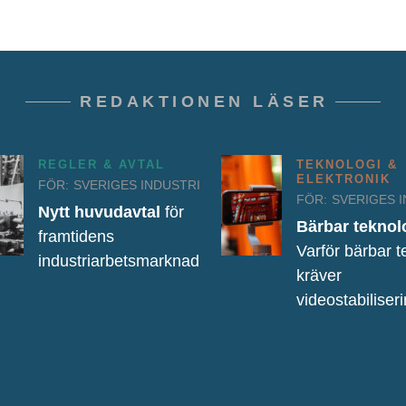
REDAKTIONEN LÄSER
REGLER & AVTAL
TEKNOLOGI &
ELEKTRONIK
FÖR:
SVERIGES INDUSTRI
FÖR:
SVERIGES 
Nytt huvudavtal
för
Bärbar teknol
framtidens
Varför bärbar t
industriarbetsmarknad
kräver
videostabiliser