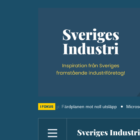
Termisk energi: Färdplanen mot noll utsläpp
Microsofts tredje fin