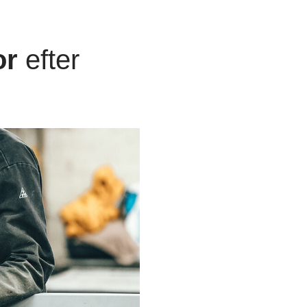
or
efter