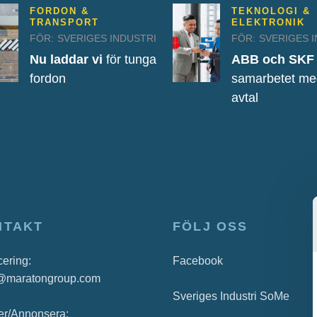
FORDON &
TEKNOLOGI &
TRANSPORT
ELEKTRONIK
FÖR:
SVERIGES INDUSTRI
FÖR:
SVERIGES 
Nu laddar vi
för tunga
ABB och SKF
fordon
samarbetet med
avtal
NTAKT
FÖLJ OSS
cering:
Facebook
@maratongroup.com
Sveriges Industri SoMe
r/Annonsera: