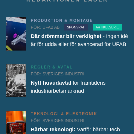
PRODUKTION & MONTAGE
FÖR:
UFAB AB
SPONSRAT
ARTIKELSERIE
Där drömmar blir verklighet
- ingen idé
är för udda eller för avancerad för UFAB
REGLER & AVTAL
FÖR:
SVERIGES INDUSTRI
Nytt huvudavtal
för framtidens
industriarbetsmarknad
TEKNOLOGI & ELEKTRONIK
FÖR:
SVERIGES INDUSTRI
Bärbar teknologi:
Varför bärbar tech