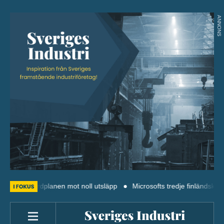
ANNONS
i: Färdplanen mot noll utsläpp
Microsofts tredje finländska datacen