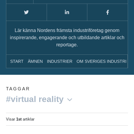
Lär känna Nordens främsta industriföretag genom
inspirerande, engagerande och utbildande artiklar och
reportage.
START
ÄMNEN
INDUSTRIER
OM SVERIGES INDUSTRI
A
TAGGAR
#virtual reality
Visar
1st
artiklar