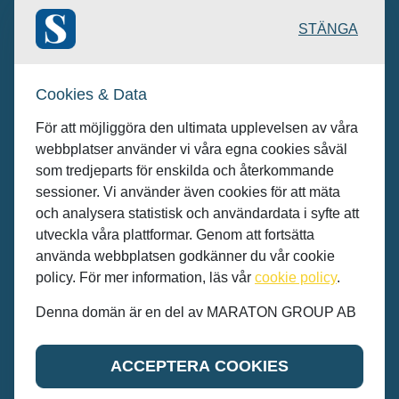
Publicering: desk@maratongroup.com
STÄNGA
Kunder/Annonsera: se.sales@maratongroup.com
Cookies & Data
Jobba hos oss: work@maratongroup.com
För att möjliggöra den ultimata upplevelsen av våra
webbplatser använder vi våra egna cookies såväl
som tredjeparts för enskilda och återkommande
sessioner. Vi använder även cookies för att mäta
och analysera statistisk och användardata i syfte att
utveckla våra plattformar. Genom att fortsätta
använda webbplatsen godkänner du vår cookie
policy. För mer information, läs vår
cookie policy
.
Denna domän är en del av MARATON GROUP AB
© MARATON GROUP AB 2022
ACCEPTERA COOKIES