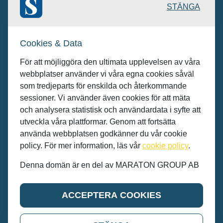
Publicering: desk@maratongroup.com
STÄNGA
Kunder/Annonsera: se.sales@maratongroup.com
Cookies & Data
Jobba hos oss: work@maratongroup.com
För att möjliggöra den ultimata upplevelsen av våra
webbplatser använder vi våra egna cookies såväl
som tredjeparts för enskilda och återkommande
sessioner. Vi använder även cookies för att mäta
och analysera statistisk och användardata i syfte att
utveckla våra plattformar. Genom att fortsätta
använda webbplatsen godkänner du vår cookie
policy. För mer information, läs vår
cookie policy
.
Denna domän är en del av MARATON GROUP AB
© MARATON GROUP AB 2022
ACCEPTERA COOKIES