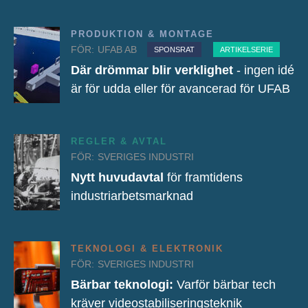
PRODUKTION & MONTAGE
FÖR:
UFAB AB
SPONSRAT
ARTIKELSERIE
Där drömmar blir verklighet
- ingen idé
är för udda eller för avancerad för UFAB
REGLER & AVTAL
FÖR:
SVERIGES INDUSTRI
Nytt huvudavtal
för framtidens
industriarbetsmarknad
TEKNOLOGI & ELEKTRONIK
FÖR:
SVERIGES INDUSTRI
Bärbar teknologi:
Varför bärbar tech
kräver videostabiliseringsteknik