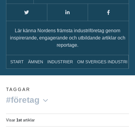
Lär känna Nordens främsta industriföretag genom
inspirerande, engagerande och utbildande artiklar och
reportage.
START
ÄMNEN
INDUSTRIER
OM SVERIGES INDUSTRI
A
TAGGAR
#företag
Visar
1st
artiklar