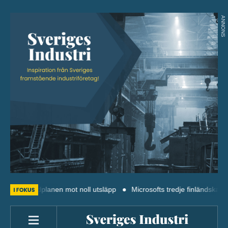
ANNONS
: Färdplanen mot noll utsläpp
Microsofts tredje finländska datacent